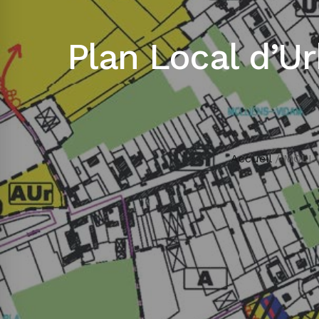
Plan Local d’U
Accueil
/
MOLLI