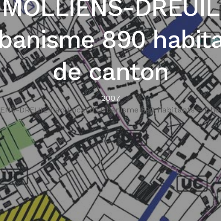
MOLLIENS-DREUIL
rbanisme 890 habita
de canton
2007
ENS-DREUILPlan Local d’Urbanisme 890 habitants – Chef